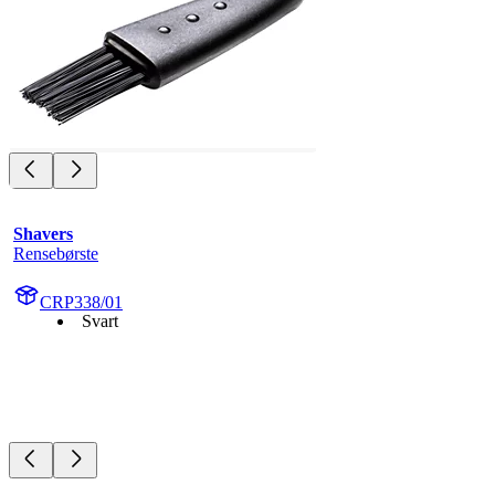
Shavers
Rensebørste
CRP338/01
Svart