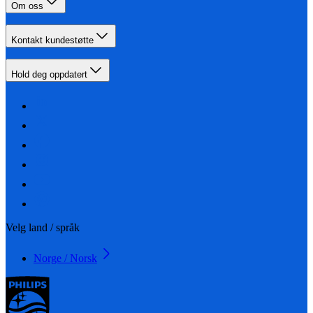
Om oss
Kontakt kundestøtte
Hold deg oppdatert
Velg land / språk
Norge / Norsk