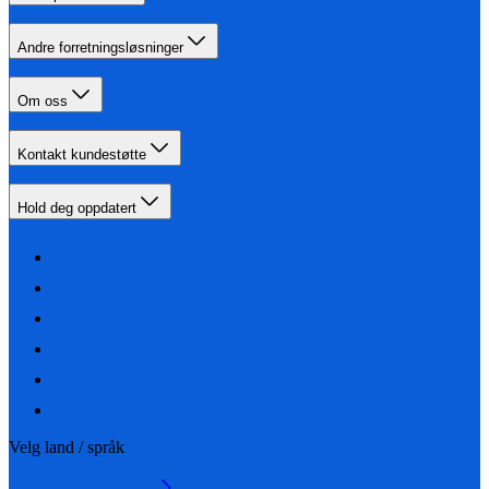
Andre forretningsløsninger
Om oss
Kontakt kundestøtte
Hold deg oppdatert
Velg land / språk