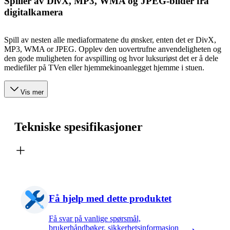
Spiller av DivX, MP3, WMA og JPEG-bilder fra
digitalkamera
Spill av nesten alle mediaformatene du ønsker, enten det er DivX,
MP3, WMA or JPEG. Opplev den uovertrufne anvendeligheten og
den gode muligheten for avspilling og hvor luksuriøst det er å dele
mediefiler på TVen eller hjemmekinoanlegget hjemme i stuen.
Vis mer
Tekniske spesifikasjoner
Få hjelp med dette produktet
Få svar på vanlige spørsmål,
brukerhåndbøker, sikkerhetsinformasjon