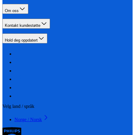
Om oss
Kontakt kundestøtte
Hold deg oppdatert
Velg land / språk
Norge / Norsk