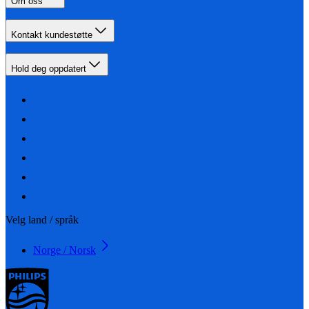
Om oss
Kontakt kundestøtte
Hold deg oppdatert
Velg land / språk
Norge / Norsk