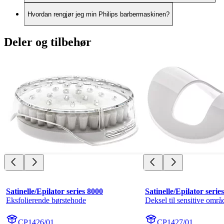
Hvordan rengjør jeg min Philips barbermaskinen?
Deler og tilbehør
Satinelle/Epilator series 8000
Satinelle/Epilator serie
Eksfolierende børstehode
Deksel til sensitive områ
CP1426/01
CP1427/01