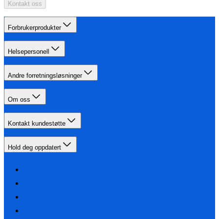
Kontakt oss
Forbrukerprodukter
Helsepersonell
Andre forretningsløsninger
Om oss
Kontakt kundestøtte
Hold deg oppdatert