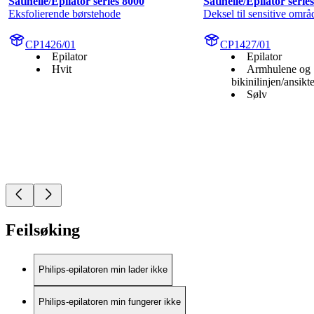
Satinelle/Epilator series 8000
Satinelle/Epilator serie
Eksfolierende børstehode
Deksel til sensitive områ
CP1426/01
CP1427/01
Epilator
Epilator
Hvit
Armhulene og
bikinilinjen/ansikte
Sølv
Feilsøking
Philips-epilatoren min lader ikke
Philips-epilatoren min fungerer ikke