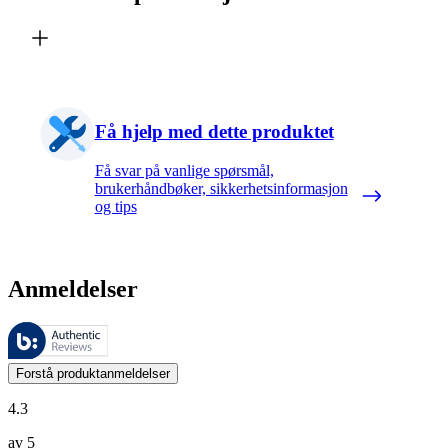
Få hjelp med dette produktet
Få svar på vanlige spørsmål,
brukerhåndbøker, sikkerhetsinformasjon
og tips
Anmeldelser
Disse anmeldelsene forvaltes av Bazaarvoice og overholder Bazaarvoic
Kundenes meninger i form av produkt- og stjernevurdering er nyttige f
Forstå produktanmeldelser
4.3
av 5