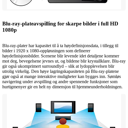
Blu-ray-plateavspilling for skarpe bilder i full HD
1080p
Blu-ray-plater har kapasitet til å ta høydefinisjonsdata, i tillegg til
bilder i 1920 x 1080-oppløsningen som definerer
høydefinisjonsbilder. Scenene blir levende idet detaljene kommer
mot deg, bevegelsene jevnes ut, og bildene blir krystallklare. Blu-ray
gir også ukomprimert surroundlyd – slik at lydopplevelsen blir
utrolig virkelig. Den høye lagringskapasiteten på Blu-ray-platene
gjør også at mange interaktive muligheter kan bygges inn. Sømløs
navigering under avspilling og andre spennende funksjoner som
hurtigmenyer gir en helt ny dimensjon til hjemmeunderholdningen.