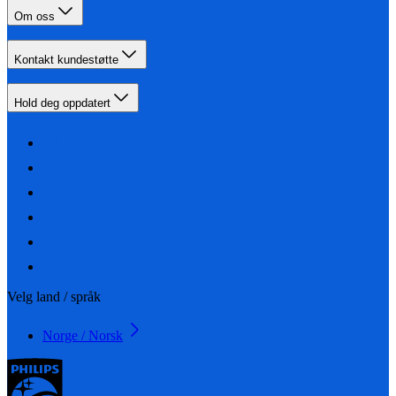
Om oss
Kontakt kundestøtte
Hold deg oppdatert
Velg land / språk
Norge / Norsk