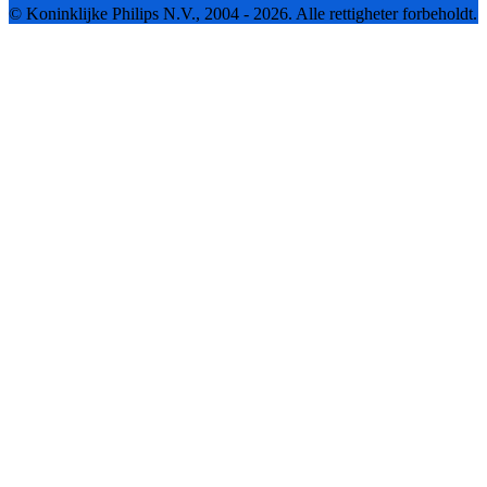
© Koninklijke Philips N.V., 2004 - 2026. Alle rettigheter forbeholdt.