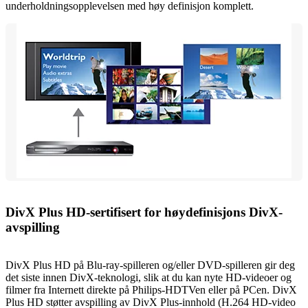
underholdningsopplevelsen med høy definisjon komplett.
DivX Plus HD-sertifisert for høydefinisjons DivX-
avspilling
DivX Plus HD på Blu-ray-spilleren og/eller DVD-spilleren gir deg
det siste innen DivX-teknologi, slik at du kan nyte HD-videoer og
filmer fra Internett direkte på Philips-HDTVen eller på PCen. DivX
Plus HD støtter avspilling av DivX Plus-innhold (H.264 HD-video