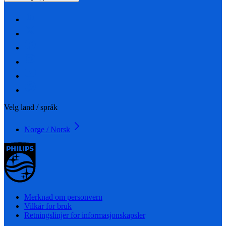
Velg land / språk
Norge / Norsk
Merknad om personvern
Vilkår for bruk
Retningslinjer for informasjonskapsler