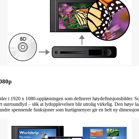
1080p
til bilder i 1920 x 1080-oppløsningen som definerer høydefinisjonsbilder
rt surroundlyd – slik at lydopplevelsen blir utrolig virkelig. Den høye 
 andre spennende funksjoner som hurtigmenyer gir en helt ny dimensjo