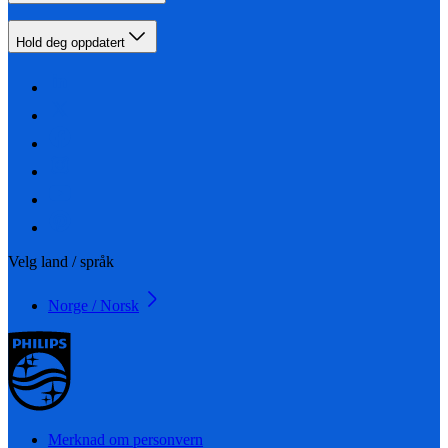
Hold deg oppdatert
Velg land / språk
Norge / Norsk
Merknad om personvern