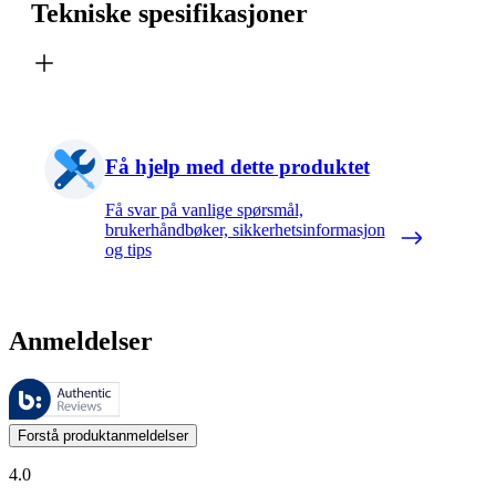
Tekniske spesifikasjoner
Få hjelp med dette produktet
Få svar på vanlige spørsmål,
brukerhåndbøker, sikkerhetsinformasjon
og tips
Anmeldelser
Disse anmeldelsene forvaltes av Bazaarvoice og overholder Bazaarvoic
Kundenes meninger i form av produkt- og stjernevurdering er nyttige f
Forstå produktanmeldelser
4.0