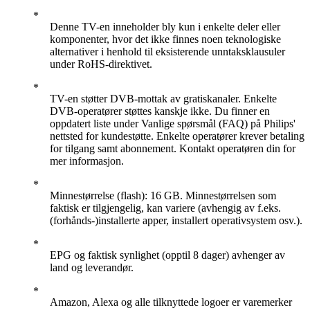
Denne TV-en inneholder bly kun i enkelte deler eller
komponenter, hvor det ikke finnes noen teknologiske
alternativer i henhold til eksisterende unntaksklausuler
under RoHS-direktivet.
TV-en støtter DVB-mottak av gratiskanaler. Enkelte
DVB-operatører støttes kanskje ikke. Du finner en
oppdatert liste under Vanlige spørsmål (FAQ) på Philips'
nettsted for kundestøtte. Enkelte operatører krever betaling
for tilgang samt abonnement. Kontakt operatøren din for
mer informasjon.
Minnestørrelse (flash): 16 GB. Minnestørrelsen som
faktisk er tilgjengelig, kan variere (avhengig av f.eks.
(forhånds-)installerte apper, installert operativsystem osv.).
EPG og faktisk synlighet (opptil 8 dager) avhenger av
land og leverandør.
Amazon, Alexa og alle tilknyttede logoer er varemerker