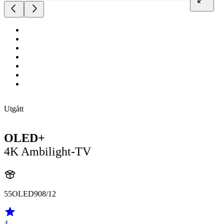
Utgått
OLED+
4K Ambilight-TV
55OLED908/12
4