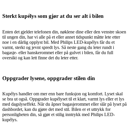
Sterkt kupélys som gjør at du ser alt i bilen
Enten det gjelder telefonen din, nøklene dine eller den venstre skoen
til ungen din, har vi alle på et eller annet tidspunkt måtte lete etter
noe i en dårlig opplyst bil. Med Philips LED-kupélys får du et
varmt, sterkt og jevnt spredt lys. Så neste gang du leter rundt i
bagasje- eller hanskerommet eller på gulvet i bilen, får du full
oversikt og kan lett finne det du leter etter.
Oppgrader lysene, oppgrader stilen din
Kupélys handler om mer enn bare funksjon og komfort. Lyset skal
se bra ut også. Oppgrader kupélyset til et klart, varmt lys eller et lys
med dagslyseffekt. Når du åpner bagasjerommet eller slår på lyset på
dashbordet, kan du gjøre det med stil. Bilen er et uttrykk for
personligheten din, så gjør et stilig inntrykk med Philips LED-
kupélys.