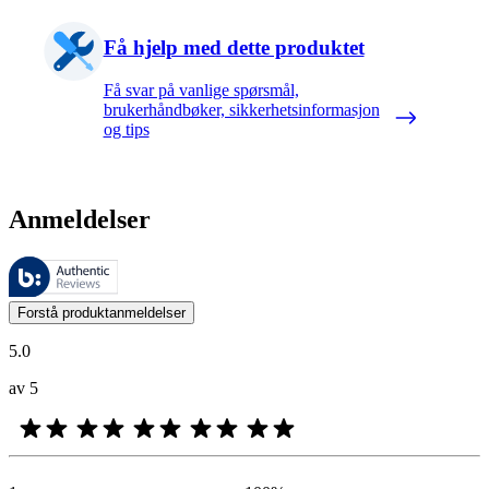
Få hjelp med dette produktet
Få svar på vanlige spørsmål,
brukerhåndbøker, sikkerhetsinformasjon
og tips
Anmeldelser
Disse anmeldelsene forvaltes av Bazaarvoice og overholder Bazaarvoic
Kundenes meninger i form av produkt- og stjernevurdering er nyttige f
Forstå produktanmeldelser
5.0
av 5