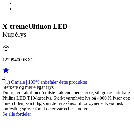
X-tremeUltinon LED
Kupélys
127994000KX2
5
| (1)
Omtale
| 100% anbefaler dette produktet
Sterkere og mer elegant lys
Du trenger aldri mer å miste nøklene med sterke, stilige og holdbare
Philips LED T10-kupélys. Sterkt varmhvitt lys på 4000 K lyser opp
inne i bilen, samtidig som det er skånsomt for øynene. Keramisk
innfesting sørger for at de er varmebestandige.
Se alle fordeler