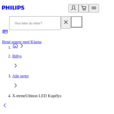
Betal senere med Klarna
1
Billys
Alle serier
X-tremeUltinon LED Kupélys