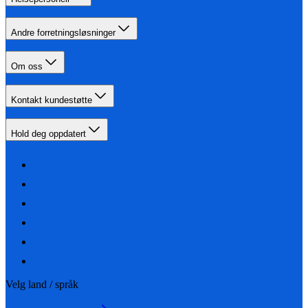
Andre forretningsløsninger
Om oss
Kontakt kundestøtte
Hold deg oppdatert
Velg land / språk