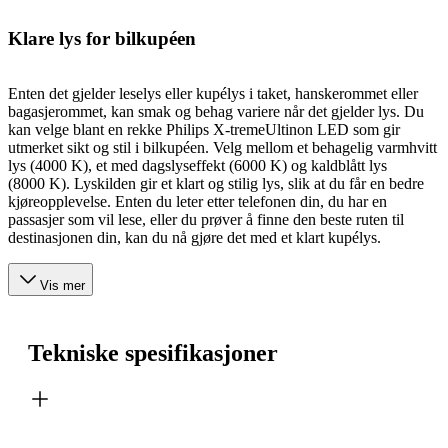
Klare lys for bilkupéen
Enten det gjelder leselys eller kupélys i taket, hanskerommet eller
bagasjerommet, kan smak og behag variere når det gjelder lys. Du
kan velge blant en rekke Philips X-tremeUltinon LED som gir
utmerket sikt og stil i bilkupéen. Velg mellom et behagelig varmhvitt
lys (4000 K), et med dagslyseffekt (6000 K) og kaldblått lys
(8000 K). Lyskilden gir et klart og stilig lys, slik at du får en bedre
kjøreopplevelse. Enten du leter etter telefonen din, du har en
passasjer som vil lese, eller du prøver å finne den beste ruten til
destinasjonen din, kan du nå gjøre det med et klart kupélys.
Vis mer
Tekniske spesifikasjoner