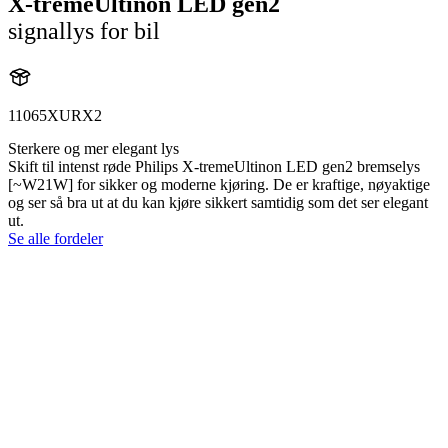
X-tremeUltinon LED gen2
signallys for bil
11065XURX2
Sterkere og mer elegant lys
Skift til intenst røde Philips X-tremeUltinon LED gen2 bremselys
[~W21W] for sikker og moderne kjøring. De er kraftige, nøyaktige
og ser så bra ut at du kan kjøre sikkert samtidig som det ser elegant
ut.
Se alle fordeler