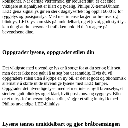
kollisjoner. Når dårlige værforhold gir redusert sikt, er det enda
viktigere at signallyset er klart og tydelig. Philips X-tremeUltinon
LED gen2-signallys gir en sterk dagslyseffekt og opptil 6000 K for
ryggelys og posisjonslys. Med mer intense farger for bremse- og
blinklys, LED-lys som slås på umiddelbart, og et jevnt, godt styrt lys
kan du gi andre personer i trafikken nok tid til å reagere på
bevegelsene dine.
Oppgrader lysene, oppgrader stilen din
Det viktigste med utvendige lys er å sørge for at du ser og blir sett,
men det er ikke noe galt i å ta seg bra ut samtidig. Hvis du vil
oppgradere stilen uten å kjøpe en ny bil, er det et godt og økonomisk
alternativ å skifte ut de utvendige lysene med LED-lamper.
Oppgrader det utvendige lyset med et mer intenst rødt bremselys, et
sterkere gult blinklys og et klart, hvitt posisjons- og ryggelys. Bilen
er et uttrykk for personligheten din, så gjør et stilig inntrykk med
Philips utvendige LED-blinklys.
Lysene tennes umiddelbart og gjør bråbremsingen