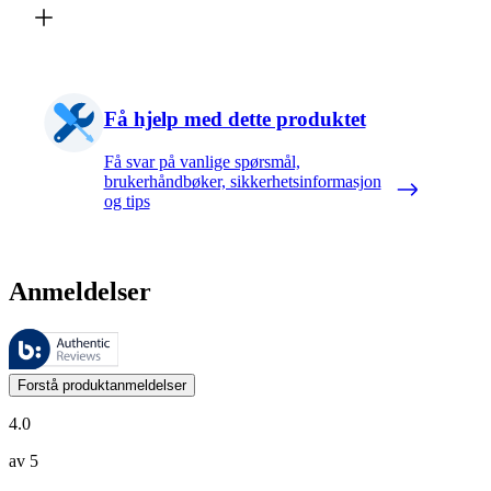
Få hjelp med dette produktet
Få svar på vanlige spørsmål,
brukerhåndbøker, sikkerhetsinformasjon
og tips
Anmeldelser
Disse anmeldelsene forvaltes av Bazaarvoice og overholder Bazaarvoic
Kundenes meninger i form av produkt- og stjernevurdering er nyttige f
Forstå produktanmeldelser
4.0
av 5