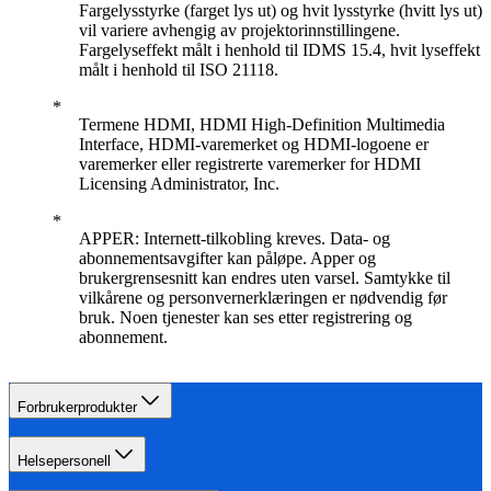
Fargelysstyrke (farget lys ut) og hvit lysstyrke (hvitt lys ut)
vil variere avhengig av projektorinnstillingene.
Fargelyseffekt målt i henhold til IDMS 15.4, hvit lyseffekt
målt i henhold til ISO 21118.
Termene HDMI, HDMI High-Definition Multimedia
Interface, HDMI-varemerket og HDMI-logoene er
varemerker eller registrerte varemerker for HDMI
Licensing Administrator, Inc.
APPER: Internett-tilkobling kreves. Data- og
abonnementsavgifter kan påløpe. Apper og
brukergrensesnitt kan endres uten varsel. Samtykke til
vilkårene og personvernerklæringen er nødvendig før
bruk. Noen tjenester kan ses etter registrering og
abonnement.
Forbrukerprodukter
Helsepersonell