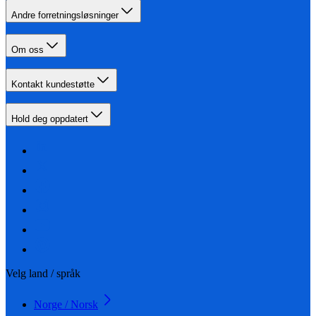
Andre forretningsløsninger
Om oss
Kontakt kundestøtte
Hold deg oppdatert
Velg land / språk
Norge / Norsk