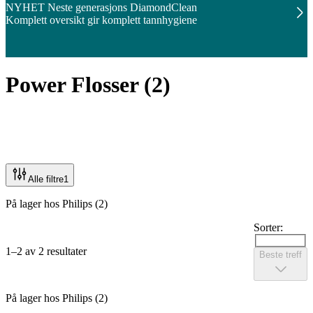
NYHET Neste generasjons DiamondClean
Komplett oversikt gir komplett tannhygiene
Power Flosser
(
2
)
Alle filtre
1
På lager hos Philips (2)
Sorter:
1–2 av 2 resultater
Beste treff
På lager hos Philips (2)