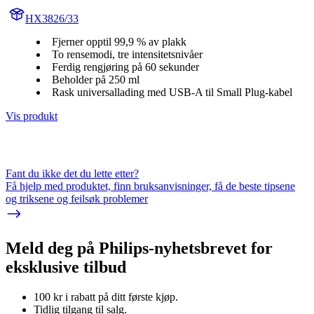
HX3826/33
Fjerner opptil 99,9 % av plakk
To rensemodi, tre intensitetsnivåer
Ferdig rengjøring på 60 sekunder
Beholder på 250 ml
Rask universallading med USB-A til Small Plug-kabel
Vis produkt
Fant du ikke det du lette etter?
Få hjelp med produktet, finn bruksanvisninger, få de beste tipsene
og triksene og feilsøk problemer
Meld deg på Philips-nyhetsbrevet for
eksklusive tilbud
100 kr i rabatt på ditt første kjøp.
Tidlig tilgang til salg.