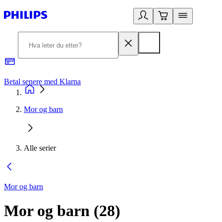
Betal senere med Klarna
1
Mor og barn
Alle serier
Mor og barn
Mor og barn
(
28
)