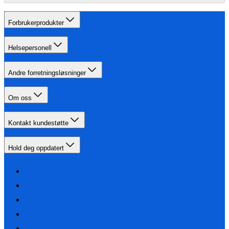
Forbrukerprodukter
Helsepersonell
Andre forretningsløsninger
Om oss
Kontakt kundestøtte
Hold deg oppdatert