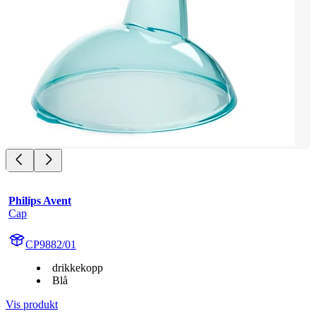
Philips Avent
Cap
CP9882/01
drikkekopp
Blå
Vis produkt