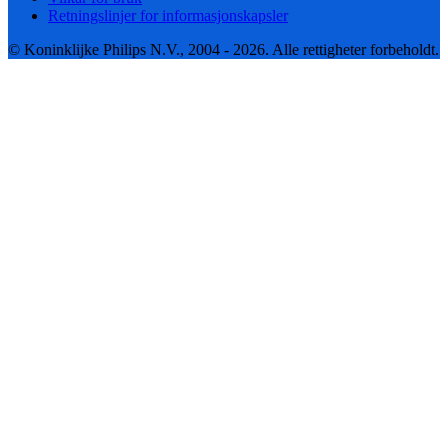
Retningslinjer for informasjonskapsler
© Koninklijke Philips N.V., 2004 - 2026. Alle rettigheter forbeholdt.