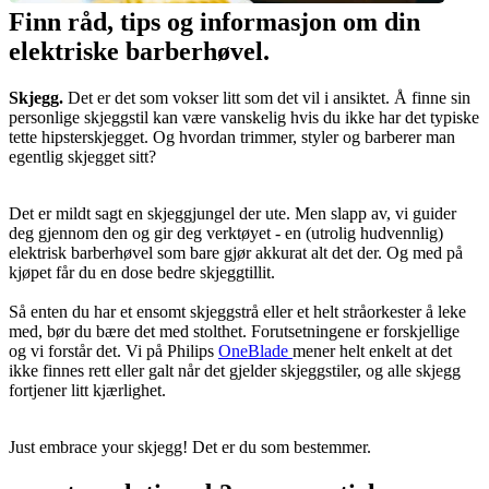
Finn råd, tips og informasjon om din 
elektriske barberhøvel.
Skjegg. 
Det er det som vokser litt som det vil i ansiktet. Å finne sin 
personlige skjeggstil kan være vanskelig hvis du ikke har det typiske 
tette hipsterskjegget. Og hvordan trimmer, styler og barberer man 
egentlig skjegget sitt?
Det er mildt sagt en skjeggjungel der ute. Men slapp av, vi guider 
deg gjennom den og gir deg verktøyet - en (utrolig hudvennlig) 
elektrisk barberhøvel som bare gjør akkurat alt det der. Og med på 
kjøpet får du en dose bedre skjeggtillit.
Så enten du har et ensomt skjeggstrå eller et helt stråorkester å leke 
med, bør du bære det med stolthet. Forutsetningene er forskjellige 
og vi forstår det. Vi på Philips 
OneBlade 
mener helt enkelt at det 
ikke finnes rett eller galt når det gjelder skjeggstiler, og alle skjegg 
fortjener litt kjærlighet.
Just embrace your skjegg! Det er du som bestemmer.