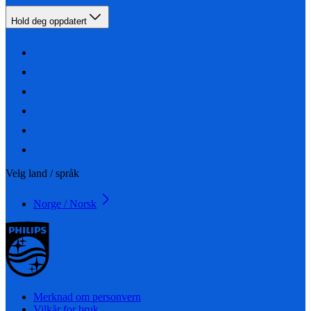
Hold deg oppdatert
Velg land / språk
Norge / Norsk
Merknad om personvern
Vilkår for bruk