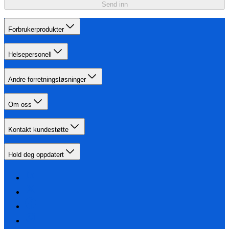
Send inn
Forbrukerprodukter
Helsepersonell
Andre forretningsløsninger
Om oss
Kontakt kundestøtte
Hold deg oppdatert