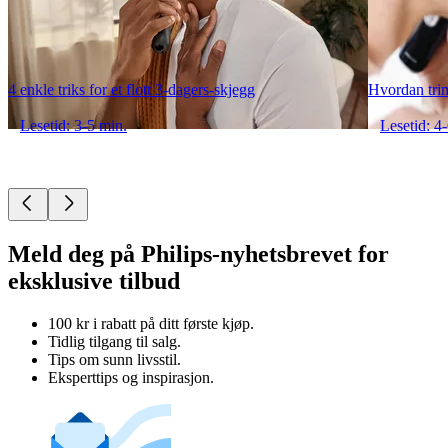
4 enkle triks for et flott 3-dagers-skjegg
Hvordan tri
Lesetid: 3-5 min.
Lesetid: 4
Meld deg på Philips-nyhetsbrevet for
eksklusive tilbud
100 kr i rabatt på ditt første kjøp.
Tidlig tilgang til salg.
Tips om sunn livsstil.
Eksperttips og inspirasjon.