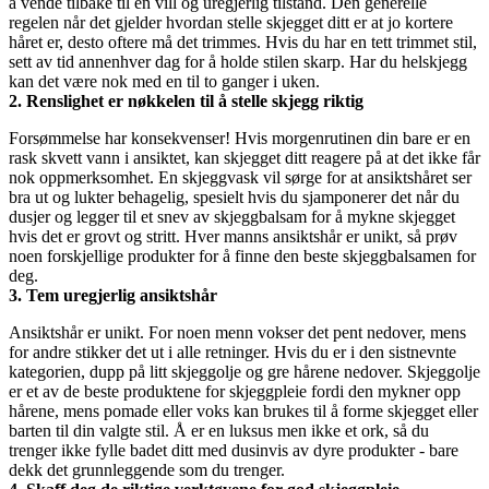
å vende tilbake til en vill og uregjerlig tilstand. Den generelle 
regelen når det gjelder hvordan stelle skjegget ditt er at jo kortere 
håret er, desto oftere må det trimmes. Hvis du har en tett trimmet stil, 
sett av tid annenhver dag for å holde stilen skarp. Har du helskjegg 
kan det være nok med en til to ganger i uken.
2. Renslighet er nøkkelen til å stelle skjegg riktig
Forsømmelse har konsekvenser! Hvis morgenrutinen din bare er en 
rask skvett vann i ansiktet, kan skjegget ditt reagere på at det ikke får 
nok oppmerksomhet. En skjeggvask vil sørge for at ansiktshåret ser 
bra ut og lukter behagelig, spesielt hvis du sjamponerer det når du 
dusjer og legger til et snev av skjeggbalsam for å mykne skjegget 
hvis det er grovt og stritt. Hver manns ansiktshår er unikt, så prøv 
noen forskjellige produkter for å finne den beste skjeggbalsamen for 
deg.
3. Tem uregjerlig ansiktshår
Ansiktshår er unikt. For noen menn vokser det pent nedover, mens 
for andre stikker det ut i alle retninger. Hvis du er i den sistnevnte 
kategorien, dupp på litt skjeggolje og gre hårene nedover. Skjeggolje 
er et av de beste produktene for skjeggpleie fordi den mykner opp 
hårene, mens pomade eller voks kan brukes til å forme skjegget eller 
barten til din valgte stil. Å er en luksus men ikke et ork, så du 
trenger ikke fylle badet ditt med dusinvis av dyre produkter - bare 
dekk det grunnleggende som du trenger.