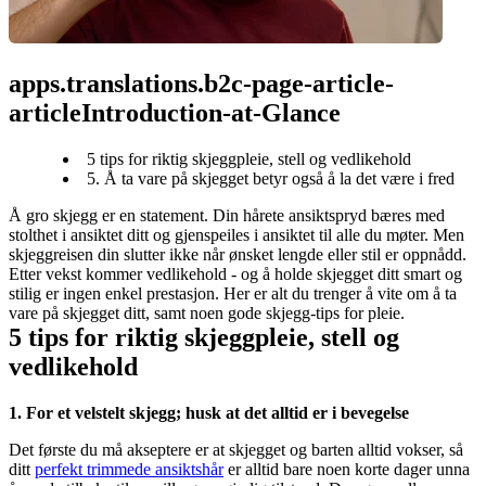
apps.translations.b2c-page-article-
articleIntroduction-at-Glance
5 tips for riktig skjeggpleie, stell og vedlikehold
5. Å ta vare på skjegget betyr også å la det være i fred
Å gro skjegg er en statement. Din hårete ansiktspryd bæres med 
stolthet i ansiktet ditt og gjenspeiles i ansiktet til alle du møter. Men 
skjeggreisen din slutter ikke når ønsket lengde eller stil er oppnådd. 
Etter vekst kommer vedlikehold - og å holde skjegget ditt smart og 
stilig er ingen enkel prestasjon. Her er alt du trenger å vite om å ta 
vare på skjegget ditt, samt noen gode skjegg-tips for pleie.
5 tips for riktig skjeggpleie, stell og 
vedlikehold
1. For et velstelt skjegg; husk at det alltid er i bevegelse
Det første du må akseptere er at skjegget og barten alltid vokser, så 
ditt 
perfekt trimmede ansiktshår
 er alltid bare noen korte dager unna 