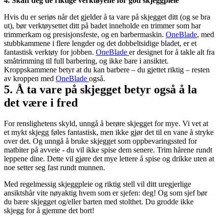
4. Skaff deg de riktige verktøyene for god skjeggpleie
Hvis du er seriøs når det gjelder å ta vare på skjegget ditt (og se bra 
ut), bør verktøysettet ditt på badet inneholde en trimmer som har 
trimmerkam og presisjonsfeste, og en barbermaskin. 
OneBlade
, med 
stubbkammene i flere lengder og det dobbeltsidige bladet, er et 
fantastisk verktøy for jobben. 
OneBlade 
er designet for å takle alt fra 
småtrimming til full barbering, og ikke bare i ansiktet. 
Kroppskammene betyr at du kan barbere – du gjettet riktig – resten 
av kroppen med 
OneBlade 
også.
5. Å ta vare på skjegget betyr også å la 
det være i fred
For renslighetens skyld, unngå å berøre skjegget for mye. Vi vet at 
et mykt skjegg føles fantastisk, men ikke gjør det til en vane å stryke 
over det. Og unngå å bruke skjegget som oppbevaringssted for 
matbiter på avveie - du vil ikke spise dem senere. Trim hårene rundt 
leppene dine. Dette vil gjøre det mye lettere å spise og drikke uten at 
noe setter seg fast rundt munnen.
Med regelmessig skjeggpleie og riktig stell vil ditt uregjerlige 
ansiktshår vite nøyaktig hvem som er sjefen: deg! Og som sjef bør 
du bære skjegget og/eller barten med stolthet. Du grodde ikke 
skjegg for å gjemme det bort!