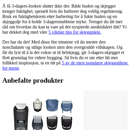
Å få 3-dagers-looken slutter ikke der. Både huden og skjegget 
trenger fuktighet, spesielt hvis du barberer deg veldig regelmessig. 
Bruk en fuktighetskrem etter barbering for å fukte huden og en 
skjeggolje for å holde 3-dagersstubbene myke. Trenger du litt mer 
råd om hvordan du kan ta vare på det nyspirede ansiktshåret ditt? Vi 
har dekket deg med våre 
5 viktige tips for skjeggpleie.
Der har du det! Med disse fire trinnene vil du mestre den 
nonchalante og stilige looken uten den overgrodde villskapen. Og 
får du lyst til å la det vokse ut til helskjegg, gir 3-dagers-skjegget et 
flott grunnlag for videre bygging. Så hvis du er ute etter litt mer 
follikkel inspirasjon, ta en titt på 
5 av de mest populære skjeggstilene 
for menn
.
Anbefalte produkter