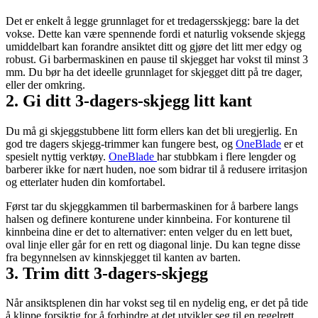
Det er enkelt å legge grunnlaget for et tredagersskjegg: bare la det 
vokse. Dette kan være spennende fordi et naturlig voksende skjegg 
umiddelbart kan forandre ansiktet ditt og gjøre det litt mer edgy og 
robust. Gi barbermaskinen en pause til skjegget har vokst til minst 3 
mm. Du bør ha det ideelle grunnlaget for skjegget ditt på tre dager, 
eller der omkring.
2. Gi ditt 3-dagers-skjegg litt kant
Du må gi skjeggstubbene litt form ellers kan det bli uregjerlig. En 
god tre dagers skjegg-trimmer kan fungere best, og 
OneBlade
 er et 
spesielt nyttig verktøy. 
OneBlade 
har stubbkam i flere lengder og 
barberer ikke for nært huden, noe som bidrar til å redusere irritasjon 
og etterlater huden din komfortabel.
Først tar du skjeggkammen til barbermaskinen for å barbere langs 
halsen og definere konturene under kinnbeina. For konturene til 
kinnbeina dine er det to alternativer: enten velger du en lett buet, 
oval linje eller går for en rett og diagonal linje. Du kan tegne disse 
fra begynnelsen av kinnskjegget til kanten av barten.
3. Trim ditt 3-dagers-skjegg
Når ansiktsplenen din har vokst seg til en nydelig eng, er det på tide 
å klippe forsiktig for å forhindre at det utvikler seg til en regelrett 