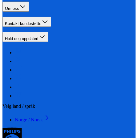
Om oss
Kontakt kundestøtte
Hold deg oppdatert
Velg land / språk
Norge / Norsk