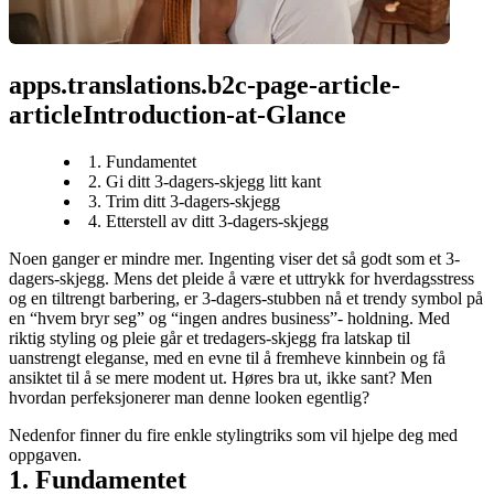
apps.translations.b2c-page-article-
articleIntroduction-at-Glance
1. Fundamentet
2. Gi ditt 3-dagers-skjegg litt kant
3. Trim ditt 3-dagers-skjegg
4. Etterstell av ditt 3-dagers-skjegg
Noen ganger er mindre mer. Ingenting viser det så godt som et 3-
dagers-skjegg. Mens det pleide å være et uttrykk for hverdagsstress 
og en tiltrengt barbering, er 3-dagers-stubben nå et trendy symbol på 
en “hvem bryr seg” og “ingen andres business”- holdning. Med 
riktig styling og pleie går et tredagers-skjegg fra latskap til 
uanstrengt eleganse, med en evne til å fremheve kinnbein og få 
ansiktet til å se mere modent ut. Høres bra ut, ikke sant? Men 
hvordan perfeksjonerer man denne looken egentlig?
Nedenfor finner du fire enkle stylingtriks som vil hjelpe deg med 
oppgaven.
1. Fundamentet