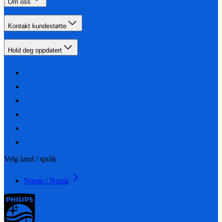
Om oss
Kontakt kundestøtte
Hold deg oppdatert
Velg land / språk
Norge / Norsk