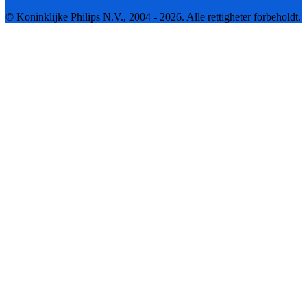
© Koninklijke Philips N.V., 2004 - 2026. Alle rettigheter forbeholdt.