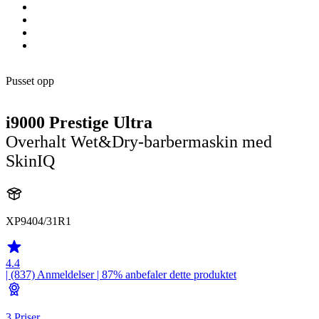
Pusset opp
i9000 Prestige Ultra
Overhalt Wet&Dry-barbermaskin med
SkinIQ
XP9404/31R1
4.4
| (837)
Anmeldelser
| 87% anbefaler dette produktet
3 Priser