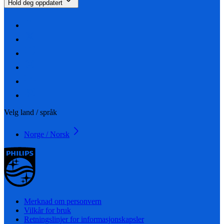
Hold deg oppdatert
Velg land / språk
Norge / Norsk
Merknad om personvern
Vilkår for bruk
Retningslinjer for informasjonskapsler