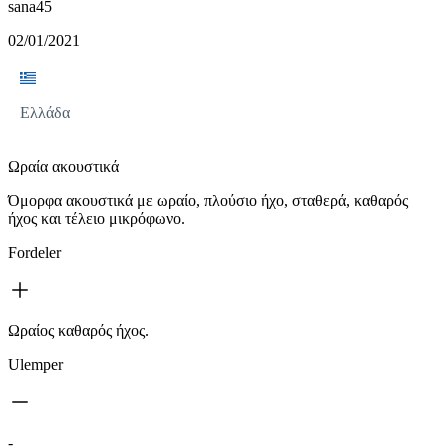
sana45
02/01/2021
Ελλάδα
Ωραία ακουστικά
Όμορφα ακουστικά με ωραίο, πλούσιο ήχο, σταθερά, καθαρός
ήχος και τέλειο μικρόφωνο.
Fordeler
Ωραίος καθαρός ήχος.
Ulemper
-