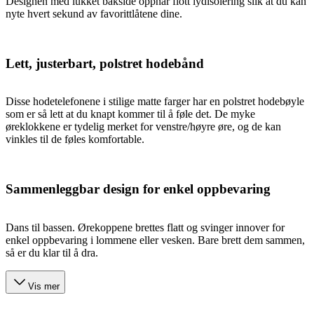
Designen med lukket bakside oppnår flott lydisolering slik at du kan
nyte hvert sekund av favorittlåtene dine.
Lett, justerbart, polstret hodebånd
Disse hodetelefonene i stilige matte farger har en polstret hodebøyle
som er så lett at du knapt kommer til å føle det. De myke
øreklokkene er tydelig merket for venstre/høyre øre, og de kan
vinkles til de føles komfortable.
Sammenleggbar design for enkel oppbevaring
Dans til bassen. Ørekoppene brettes flatt og svinger innover for
enkel oppbevaring i lommene eller vesken. Bare brett dem sammen,
så er du klar til å dra.
Vis mer