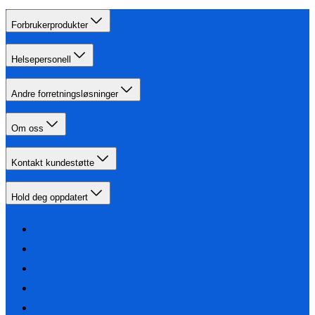
Forbrukerprodukter
Helsepersonell
Andre forretningsløsninger
Om oss
Kontakt kundestøtte
Hold deg oppdatert