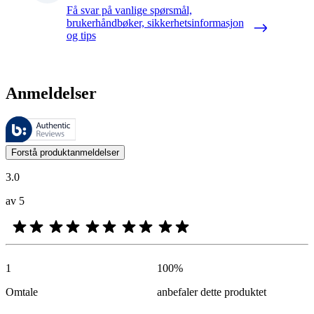
Få svar på vanlige spørsmål,
brukerhåndbøker, sikkerhetsinformasjon
og tips
Anmeldelser
Disse anmeldelsene forvaltes av Bazaarvoice og overholder Bazaarvoic
Kundenes meninger i form av produkt- og stjernevurdering er nyttige f
Forstå produktanmeldelser
3.0
av 5
1
100
%
Omtale
anbefaler dette produktet