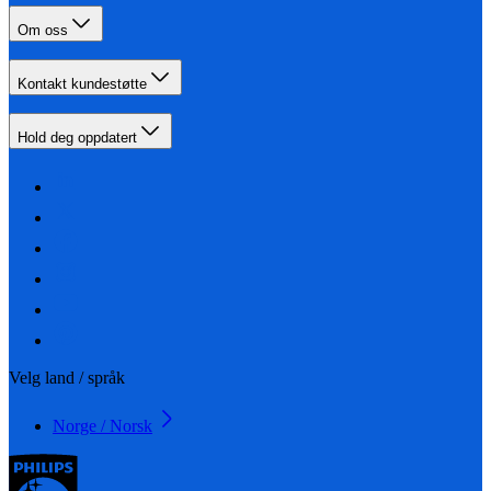
Om oss
Kontakt kundestøtte
Hold deg oppdatert
Velg land / språk
Norge / Norsk