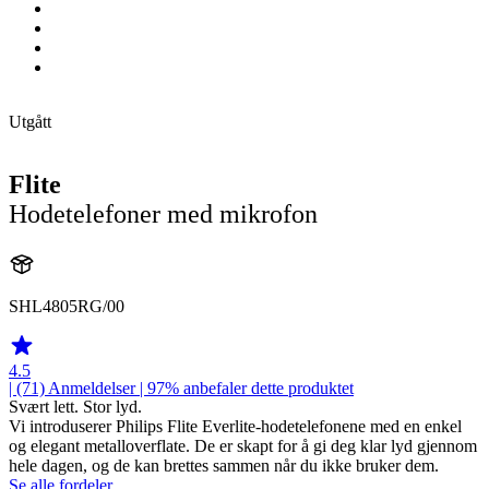
Utgått
Flite
Hodetelefoner med mikrofon
SHL4805RG/00
4.5
| (71)
Anmeldelser
| 97% anbefaler dette produktet
Svært lett. Stor lyd.
Vi introduserer Philips Flite Everlite-hodetelefonene med en enkel
og elegant metalloverflate. De er skapt for å gi deg klar lyd gjennom
hele dagen, og de kan brettes sammen når du ikke bruker dem.
Se alle fordeler