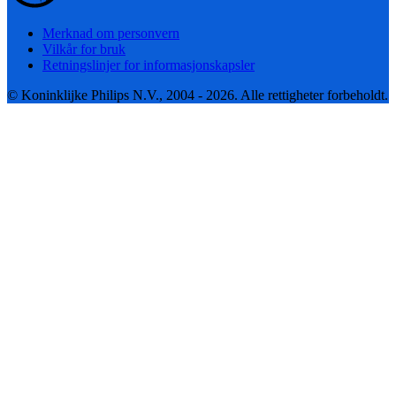
Merknad om personvern
Vilkår for bruk
Retningslinjer for informasjonskapsler
© Koninklijke Philips N.V., 2004 - 2026. Alle rettigheter forbeholdt.