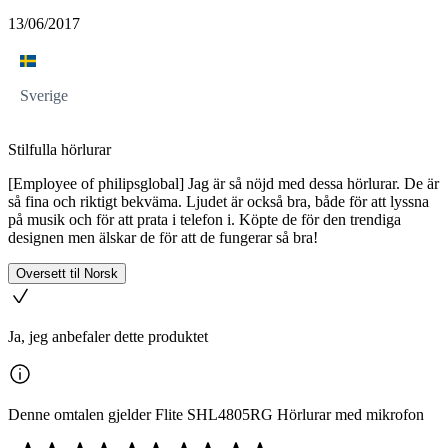
13/06/2017
Sverige
Stilfulla hörlurar
[Employee of philipsglobal] Jag är så nöjd med dessa hörlurar. De är
så fina och riktigt bekväma. Ljudet är också bra, både för att lyssna
på musik och för att prata i telefon i. Köpte de för den trendiga
designen men älskar de för att de fungerar så bra!
Oversett til Norsk
Ja, jeg anbefaler dette produktet
Denne omtalen gjelder Flite SHL4805RG Hörlurar med mikrofon