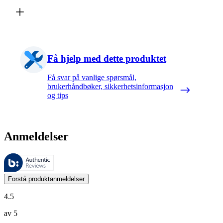
Få hjelp med dette produktet
Få svar på vanlige spørsmål,
brukerhåndbøker, sikkerhetsinformasjon
og tips
Anmeldelser
Disse anmeldelsene forvaltes av Bazaarvoice og overholder Bazaarvoic
Kundenes meninger i form av produkt- og stjernevurdering er nyttige f
Forstå produktanmeldelser
4.5
av 5