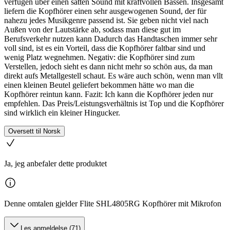
verfügen über einen satten Sound mit kraftvollen Bässen. Insgesamt
liefern die Kopfhörer einen sehr ausgewogenen Sound, der für
nahezu jedes Musikgenre passend ist. Sie geben nicht viel nach
Außen von der Lautstärke ab, sodass man diese gut im
Berufsverkehr nutzen kann Dadurch das Handtaschen immer sehr
voll sind, ist es ein Vorteil, dass die Kopfhörer faltbar sind und
wenig Platz wegnehmen. Negativ: die Kopfhörer sind zum
Verstellen, jedoch sieht es dann nicht mehr so schön aus, da man
direkt aufs Metallgestell schaut. Es wäre auch schön, wenn man vllt
einen kleinen Beutel geliefert bekommen hätte wo man die
Kopfhörer reintun kann. Fazit: Ich kann die Kopfhörer jeden nur
empfehlen. Das Preis/Leistungsverhältnis ist Top und die Kopfhörer
sind wirklich ein kleiner Hingucker.
Oversett til Norsk
Ja, jeg anbefaler dette produktet
Denne omtalen gjelder Flite SHL4805RG Kopfhörer mit Mikrofon
Les anmeldelse (71)