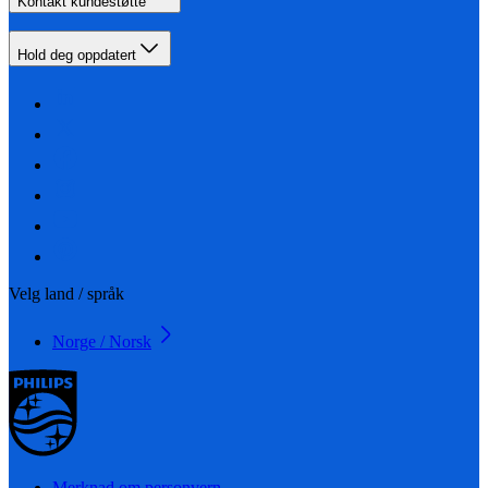
Kontakt kundestøtte
Hold deg oppdatert
Velg land / språk
Norge / Norsk
Merknad om personvern