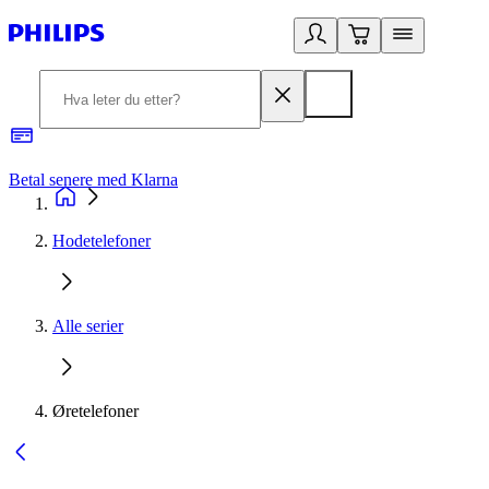
Betal senere med Klarna
1
Hodetelefoner
Alle serier
Øretelefoner