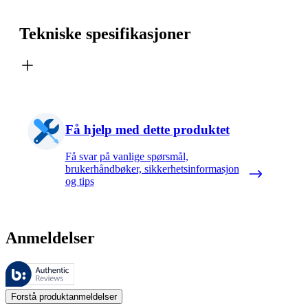
Tekniske spesifikasjoner
Få hjelp med dette produktet
Få svar på vanlige spørsmål,
brukerhåndbøker, sikkerhetsinformasjon
og tips
Anmeldelser
Disse anmeldelsene forvaltes av Bazaarvoice og overholder Bazaarvoic
Kundenes meninger i form av produkt- og stjernevurdering er nyttige f
Forstå produktanmeldelser