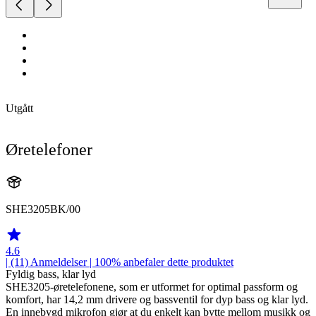
Utgått
Øretelefoner
SHE3205BK/00
4.6
| (11)
Anmeldelser
| 100% anbefaler dette produktet
Fyldig bass, klar lyd
SHE3205-øretelefonene, som er utformet for optimal passform og
komfort, har 14,2 mm drivere og bassventil for dyp bass og klar lyd.
En innebygd mikrofon gjør at du enkelt kan bytte mellom musikk og