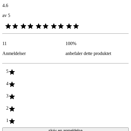
4.6
av 5
11
100
%
Anmeldelser
anbefaler dette produktet
5
4
3
2
1
skriv en anmeldelse