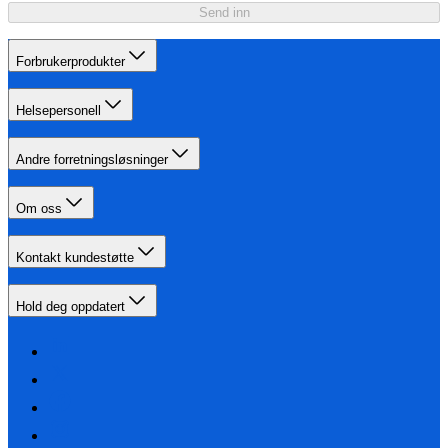
Send inn
Forbrukerprodukter
Helsepersonell
Andre forretningsløsninger
Om oss
Kontakt kundestøtte
Hold deg oppdatert