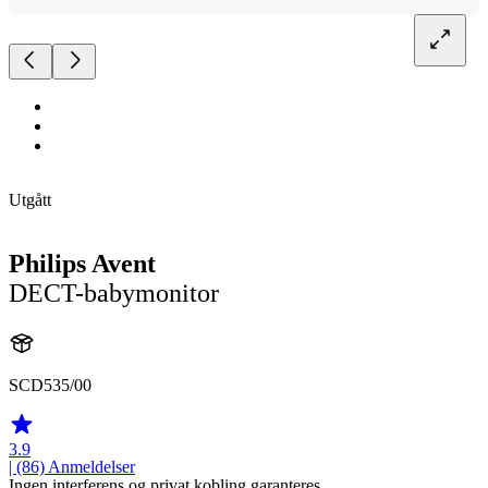
Utgått
Philips Avent
DECT-babymonitor
SCD535/00
3.9
| (86)
Anmeldelser
Ingen interferens og privat kobling garanteres