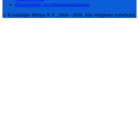
Retningslinjer for informasjonskapsler
© Koninklijke Philips N.V., 2004 - 2026. Alle rettigheter forbeholdt.