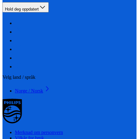
Hold deg oppdatert
Velg land / språk
Norge / Norsk
Merknad om personvern
Vilkår for bruk