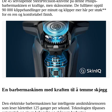
De 45 selvslipende SteelPrecision-knivene på denne Philips-
barbermaskinen er kraftige, men skånsomme. De fullfører opptil
90 000 klippehandlinger per minutt og klipper mer hår per strøk**
for en ren og komfortabel finish.
En barbermaskinen med kraften til å temme skjegg
Den elektriske barbermaskinen har intelligente ansiktshårsensoren
som leser hårtetthet 125 ganger per sekund. Teknologien tilpasses