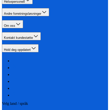
Helsepersonell
Andre forretningsløsninger
Om oss
Kontakt kundestøtte
Hold deg oppdatert
Velg land / språk