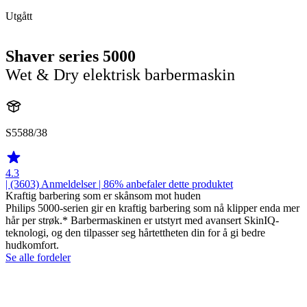
Utgått
Shaver series 5000
Wet & Dry elektrisk barbermaskin
S5588/38
4.3
| (3603)
Anmeldelser
| 86% anbefaler dette produktet
Kraftig barbering som er skånsom mot huden
Philips 5000-serien gir en kraftig barbering som nå klipper enda mer
hår per strøk.* Barbermaskinen er utstyrt med avansert SkinIQ-
teknologi, og den tilpasser seg hårtettheten din for å gi bedre
hudkomfort.
Se alle fordeler