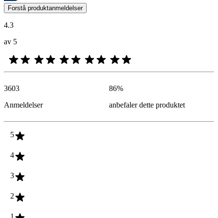
Kundenes meninger i form av produkt- og stjernevurdering er nyttige f
Forstå produktanmeldelser
4.3
av 5
3603
86
%
Anmeldelser
anbefaler dette produktet
5
4
3
2
1