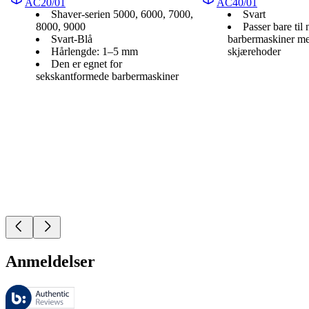
AC20/01
AC40/01
Shaver-serien 5000, 6000, 7000,
Svart
8000, 9000
Passer bare til 
Svart-Blå
barbermaskiner me
Hårlengde: 1–5 mm
skjærehoder
Den er egnet for
sekskantformede barbermaskiner
Anmeldelser
Disse anmeldelsene forvaltes av Bazaarvoice og overholder Bazaarvoic