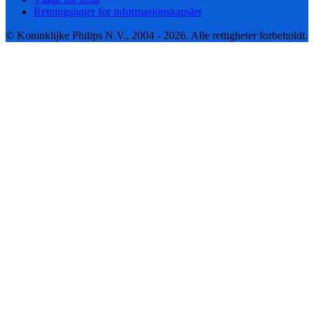
Retningslinjer for informasjonskapsler
© Koninklijke Philips N.V., 2004 - 2026. Alle rettigheter forbeholdt.