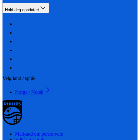
Hold deg oppdatert
Velg land / språk
Norge / Norsk
Merknad om personvern
Vilkår for bruk