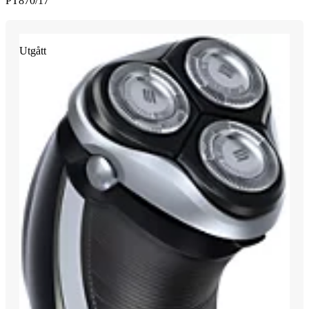
PT870/17
Utgått