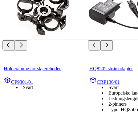
Holderamme for skjærehoder
HQ8505 strømadapter
CP9301/01
CRP136/01
Svart
Svart
Europeiske lan
Ledningslengd
2-pinners
Type: HQ8505