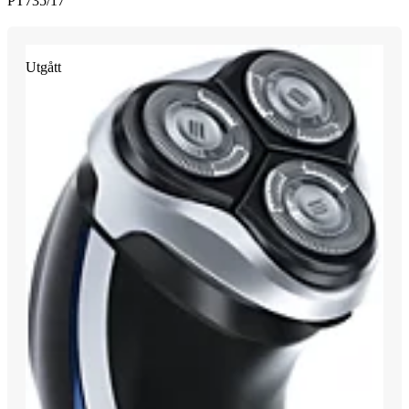
PT735/17
Utgått