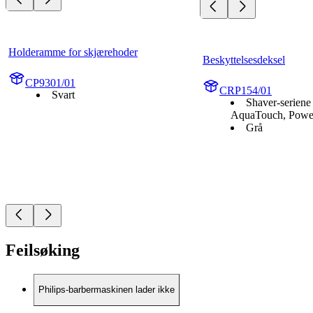
Holderamme for skjærehoder
Beskyttelsesdeksel
CP9301/01
CRP154/01
Svart
Shaver-seriene
AquaTouch, Powe
Grå
Feilsøking
Philips-barbermaskinen lader ikke