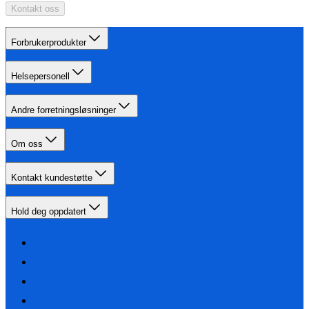
Kontakt oss
Forbrukerprodukter
Helsepersonell
Andre forretningsløsninger
Om oss
Kontakt kundestøtte
Hold deg oppdatert