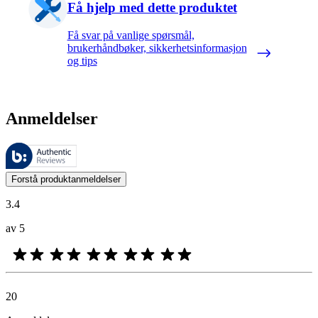
Få hjelp med dette produktet
Få svar på vanlige spørsmål,
brukerhåndbøker, sikkerhetsinformasjon
og tips
Anmeldelser
Disse anmeldelsene forvaltes av Bazaarvoice og overholder Bazaarvoic
Kundenes meninger i form av produkt- og stjernevurdering er nyttige f
Forstå produktanmeldelser
3.4
av 5
20