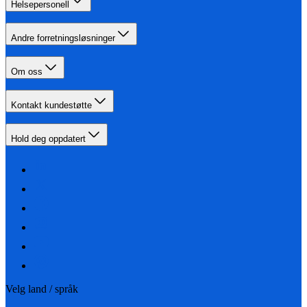
Helsepersonell
Andre forretningsløsninger
Om oss
Kontakt kundestøtte
Hold deg oppdatert
Velg land / språk