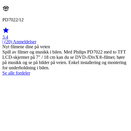
PD7022/12
3.4
| (20)
Anmeldelser
Nyt filmene dine på veien
Spill av filmer og musikk i bilen. Med Philips PD7022 med to TFT
LCD-skjermer på 7" / 18 cm kan du se DVD-/DivX®-filmer, høre
på musikk og se på bilder på veien. Enkel installering og montering
for underholdning i bilen.
Se alle fordeler