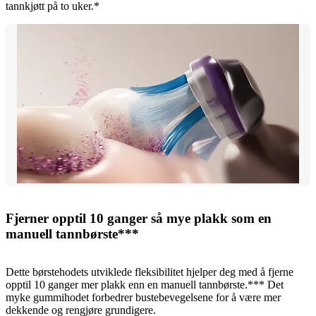
tannkjøtt på to uker.*
Fjerner opptil 10 ganger så mye plakk som en
manuell tannbørste***
Dette børstehodets utviklede fleksibilitet hjelper deg med å fjerne
opptil 10 ganger mer plakk enn en manuell tannbørste.*** Det
myke gummihodet forbedrer bustebevegelsene for å være mer
dekkende og rengjøre grundigere.