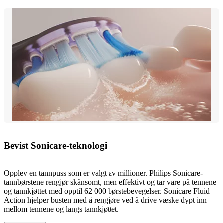
Bevist Sonicare-teknologi
Opplev en tannpuss som er valgt av millioner. Philips Sonicare-
tannbørstene rengjør skånsomt, men effektivt og tar vare på tennene
og tannkjøttet med opptil 62 000 børstebevegelser. Sonicare Fluid
Action hjelper busten med å rengjøre ved å drive væske dypt inn
mellom tennene og langs tannkjøttet.