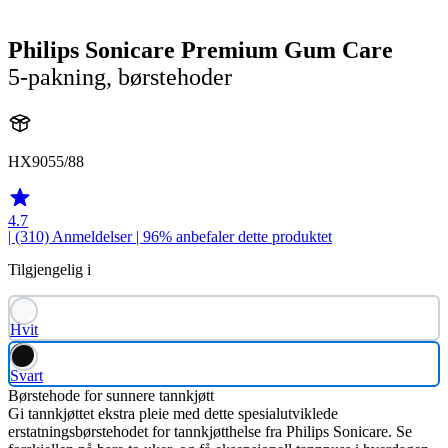
Philips Sonicare Premium Gum Care
5-pakning, børstehoder
HX9055/88
4.7
| (310)
Anmeldelser
| 96% anbefaler dette produktet
Tilgjengelig i
Hvit
Svart
Børstehode for sunnere tannkjøtt
Gi tannkjøttet ekstra pleie med dette spesialutviklede
erstatningsbørstehodet for tannkjøtthelse fra Philips Sonicare. Se