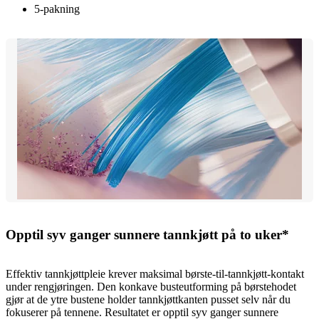
5-pakning
Opptil syv ganger sunnere tannkjøtt på to uker*
Effektiv tannkjøttpleie krever maksimal børste-til-tannkjøtt-kontakt
under rengjøringen. Den konkave busteutforming på børstehodet
gjør at de ytre bustene holder tannkjøttkanten pusset selv når du
fokuserer på tennene. Resultatet er opptil syv ganger sunnere