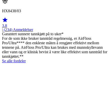
HX8438/03
3.8
| (234)
Anmeldelser
Garantert sunnere tannkjøtt på to uker*
For de som ikke bruker tanntråd regelmessig, er AirFloss
Pro/Ultra**** den enkleste måten å rengjøre effektivt mellom
tennene på. AirFloss Pro/Ultra kan brukes med munnskyllevann
eller vann og er klinisk bevist å være like effektivt som tanntråd for
tannkjøttet.**
Se alle fordeler