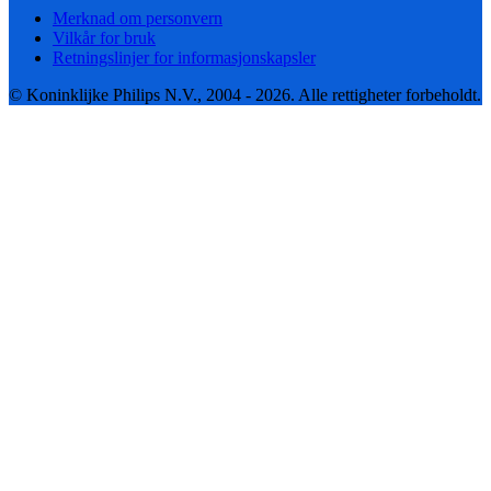
Merknad om personvern
Vilkår for bruk
Retningslinjer for informasjonskapsler
© Koninklijke Philips N.V., 2004 - 2026. Alle rettigheter forbeholdt.