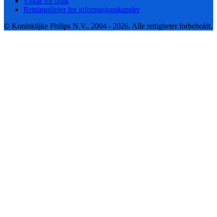
Vilkår for bruk
Retningslinjer for informasjonskapsler
© Koninklijke Philips N.V., 2004 - 2026. Alle rettigheter forbeholdt.