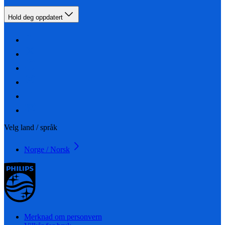
Hold deg oppdatert
Velg land / språk
Norge / Norsk
Merknad om personvern