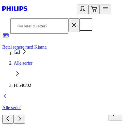
Betal senere med Klarna
1
Alle serier
HI540/02
Alle serier