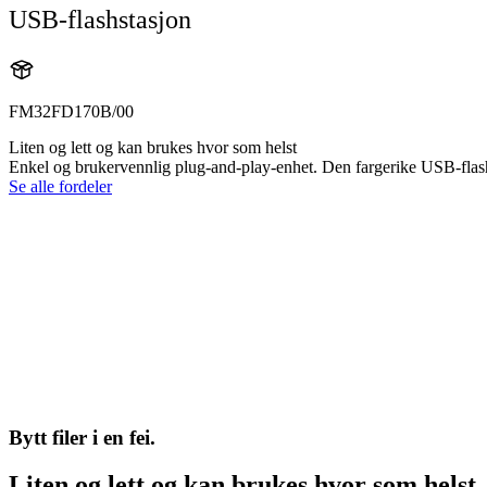
USB-flashstasjon
FM32FD170B/00
Liten og lett og kan brukes hvor som helst
Enkel og brukervennlig plug-and-play-enhet. Den fargerike USB-flashs
Se alle fordeler
Bytt filer i en fei.
Liten og lett og kan brukes hvor som helst