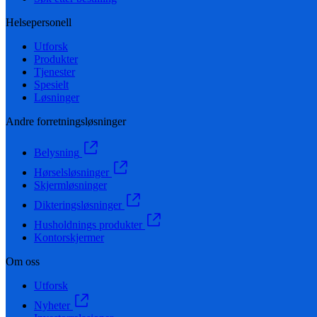
Helsepersonell
Utforsk
Produkter
Tjenester
Spesielt
Løsninger
Andre forretningsløsninger
Belysning
Hørselsløsninger
Skjermløsninger
Dikteringsløsninger
Husholdnings produkter
Kontorskjermer
Om oss
Utforsk
Nyheter