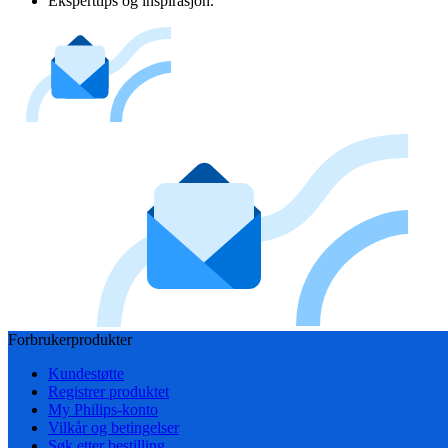
Eksperttips og inspirasjon.
Forbrukerprodukter
Kundestøtte
Registrer produktet
My Philips-konto
Vilkår og betingelser
Søk etter bestilling