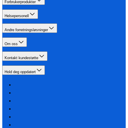
Forbrukerprodukter
Helsepersonell
Andre forretningsløsninger
Om oss
Kontakt kundestøtte
Hold deg oppdatert