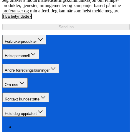
Jeg ønsker å motta markedsføringskommunikasjon om Philips-
produkter, tjenester, arrangementer og kampanjer basert på mine
preferanser og min atferd. Jeg kan når som helst melde meg av.
Hva betyr dette?
Send inn
Forbrukerprodukter
Helsepersonell
Andre forretningsløsninger
Om oss
Kontakt kundestøtte
Hold deg oppdatert