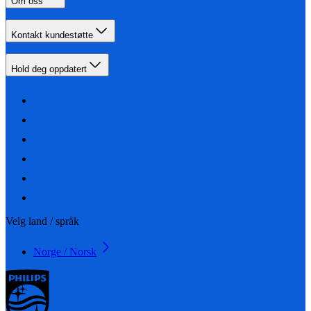
Om oss
Kontakt kundestøtte
Hold deg oppdatert
Velg land / språk
Norge / Norsk