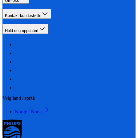
Om oss
Kontakt kundestøtte
Hold deg oppdatert
Velg land / språk
Norge / Norsk