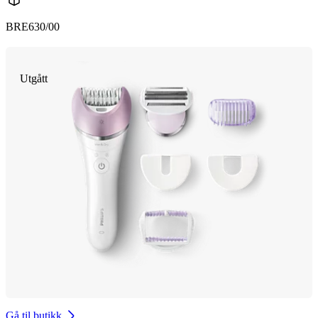
BRE630/00
Utgått
Gå til butikk