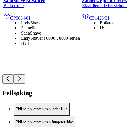
SatinShave Advanced
Satinelle/Epilator serie
Barberfolie
Eksfolierende børstehod
CP0634/01
CP1426/01
LadyShave
Epilator
Satinelle
Hvit
SatinShave
LadyShaver i 6000-, 8000-serien
Hvit
Feilsøking
Philips-epilatoren min lader ikke
Philips-epilatoren min fungerer ikke