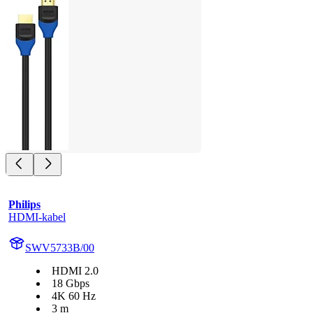
Philips
HDMI-kabel
SWV5733B/00
HDMI 2.0
18 Gbps
4K 60 Hz
3 m