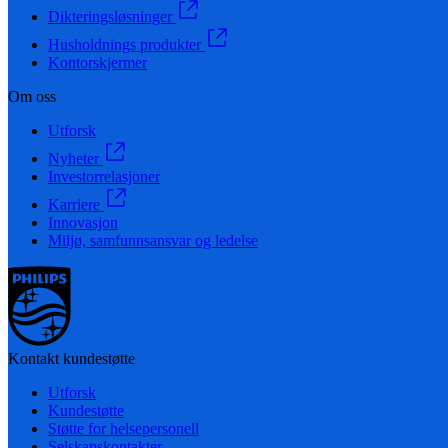
Dikteringsløsninger
Husholdnings produkter
Kontorskjermer
Om oss
Utforsk
Nyheter
Investorrelasjoner
Karriere
Innovasjon
Miljø, samfunnsansvar og ledelse
Kontakt kundestøtte
Utforsk
Kundestøtte
Støtte for helsepersonell
Selskapskontakter