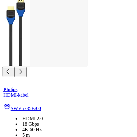
Philips
HDMI-kabel
SWV5735B/00
HDMI 2.0
18 Gbps
4K 60 Hz
5 m