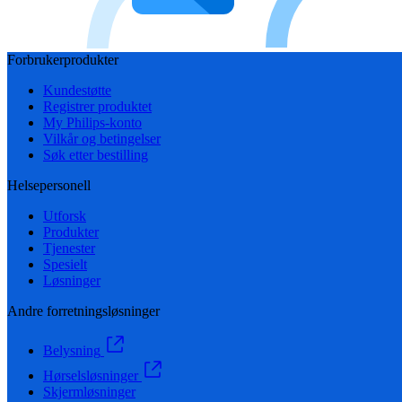
Forbrukerprodukter
Kundestøtte
Registrer produktet
My Philips-konto
Vilkår og betingelser
Søk etter bestilling
Helsepersonell
Utforsk
Produkter
Tjenester
Spesielt
Løsninger
Andre forretningsløsninger
Belysning
Hørselsløsninger
Skjermløsninger