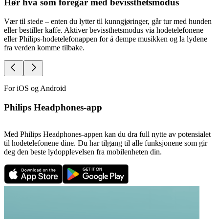
Hør hva som foregår med bevissthetsmodus
Vær til stede – enten du lytter til kunngjøringer, går tur med hunden
G
eller bestiller kaffe. Aktiver bevissthetsmodus via hodetelefonene
P
eller Philips-hodetelefonappen for å dempe musikken og la lydene
o
fra verden komme tilbake.
m
For iOS og Android
Philips Headphones-app
Med Philips Headphones-appen kan du dra full nytte av potensialet
til hodetelefonene dine. Du har tilgang til alle funksjonene som gir
deg den beste lydopplevelsen fra mobilenheten din.