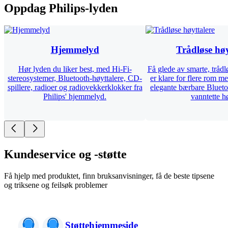
Oppdag Philips-lyden
Hjemmelyd
Trådløse høy
Hør lyden du liker best, med Hi-Fi-
Få glede av smarte, trådl
stereosystemer, Bluetooth-høyttalere, CD-
er klare for flere rom 
spillere, radioer og radiovekkerklokker fra
elegante bærbare Blueto
Philips' hjemmelyd.
vanntette hø
Kundeservice og -støtte
Få hjelp med produktet, finn bruksanvisninger, få de beste tipsene
og triksene og feilsøk problemer
Støttehjemmeside