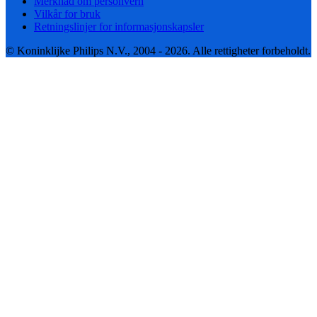
Merknad om personvern
Vilkår for bruk
Retningslinjer for informasjonskapsler
© Koninklijke Philips N.V., 2004 - 2026. Alle rettigheter forbeholdt.