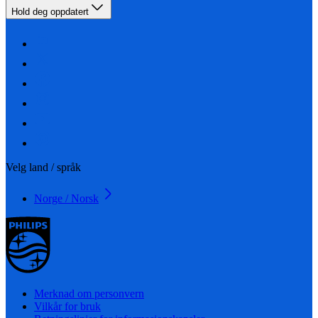
Hold deg oppdatert
Velg land / språk
Norge / Norsk
Merknad om personvern
Vilkår for bruk