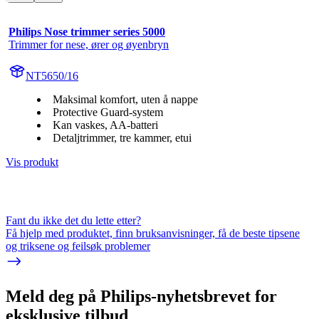
Philips Nose trimmer series 5000
Trimmer for nese, ører og øyenbryn
NT5650/16
Maksimal komfort, uten å nappe
Protective Guard-system
Kan vaskes, AA-batteri
Detaljtrimmer, tre kammer, etui
Vis produkt
Fant du ikke det du lette etter?
Få hjelp med produktet, finn bruksanvisninger, få de beste tipsene
og triksene og feilsøk problemer
Meld deg på Philips-nyhetsbrevet for
eksklusive tilbud