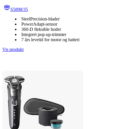
S5898/35
SteelPrecision-blader
PowerAdapt-sensor
360-D fleksible hoder
Integrert pop-up-trimmer
7 års levetid for motor og batteri
Vis produkt