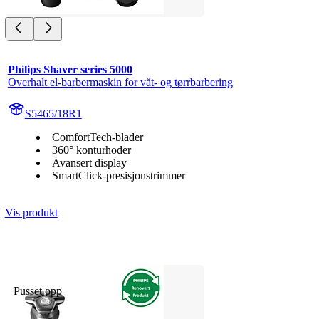
Philips Shaver series 5000
Overhalt el-barbermaskin for våt- og tørrbarbering
S5465/18R1
ComfortTech-blader
360° konturhoder
Avansert display
SmartClick-presisjonstrimmer
Vis produkt
Pusset opp