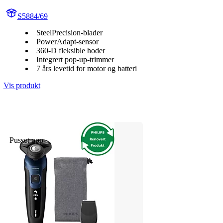
S5884/69
SteelPrecision-blader
PowerAdapt-sensor
360-D fleksible hoder
Integrert pop-up-trimmer
7 års levetid for motor og batteri
Vis produkt
Pusset opp