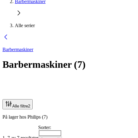
Barbermaskiner
Alle serier
Barbermaskiner
Barbermaskiner
(
7
)
Alle filtre
2
På lager hos Philips (7)
Sorter:
1–7 av 7 resultater