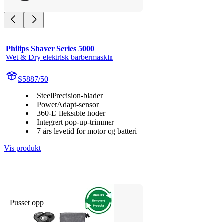
Philips Shaver Series 5000
Wet & Dry elektrisk barbermaskin
S5887/50
SteelPrecision-blader
PowerAdapt-sensor
360-D fleksible hoder
Integrert pop-up-trimmer
7 års levetid for motor og batteri
Vis produkt
Pusset opp