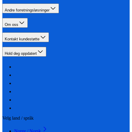
Andre forretningsløsninger
Om oss
Kontakt kundestøtte
Hold deg oppdatert
Velg land / språk
Norge / Norsk