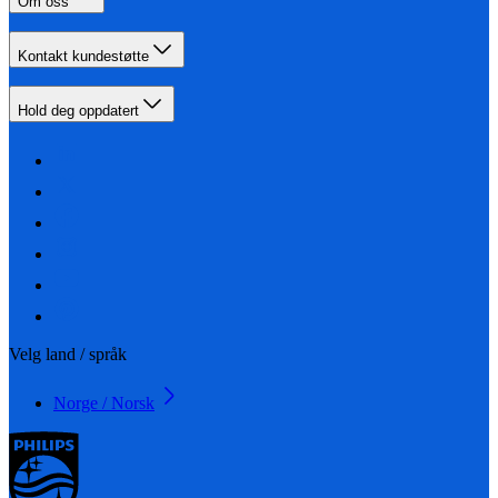
Om oss
Kontakt kundestøtte
Hold deg oppdatert
Velg land / språk
Norge / Norsk