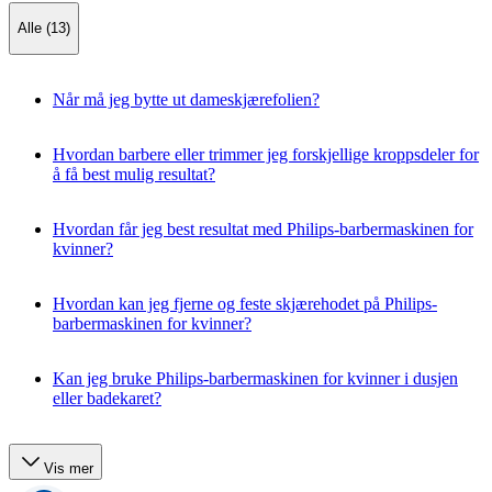
Alle (13)
Når må jeg bytte ut dameskjærefolien?
Hvordan barbere eller trimmer jeg forskjellige kroppsdeler for
å få best mulig resultat?
Hvordan får jeg best resultat med Philips-barbermaskinen for
kvinner?
Hvordan kan jeg fjerne og feste skjærehodet på Philips-
barbermaskinen for kvinner?
Kan jeg bruke Philips-barbermaskinen for kvinner i dusjen
eller badekaret?
Vis mer