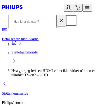
Betal senere med Klarna
1
Støttehjemmeside
Hva gjør jeg hvis en HDMI-enhet ikke virker når den er
tilkoblet TV-en? – UHD
Støttehjemmeside
Philips' støtte