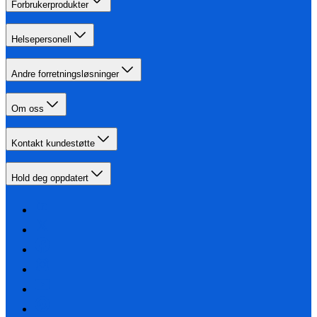
Forbrukerprodukter
Helsepersonell
Andre forretningsløsninger
Om oss
Kontakt kundestøtte
Hold deg oppdatert